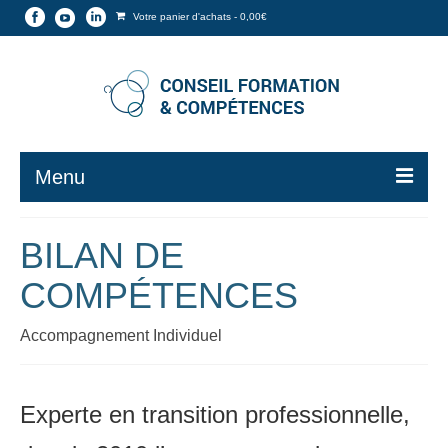
Votre panier d'achats
-
0,00
€
Menu
Formations▼
BILAN DE
Boutique en ligne▼
COMPÉTENCES
V.A.E – Bilan de Compétences▼
Accompagnement Individuel
Qualité – Valeurs
MON COMPTE▼
Experte en transition professionnelle,
Blog