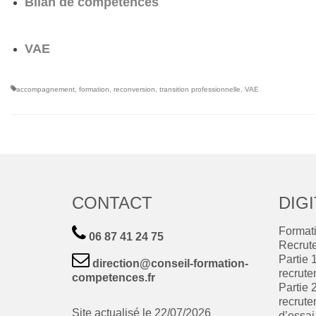
Bilan de compétences
VAE
accompagnement
,
formation
,
reconversion
,
transition professionnelle
,
VAE
CONTACT
DIGI
Format
06 87 41 24 75
Recrute
Partie 
direction@conseil-formation-
recrute
competences.fr
Partie 
recrute
Site actualisé le 22/07/2026
d’essai