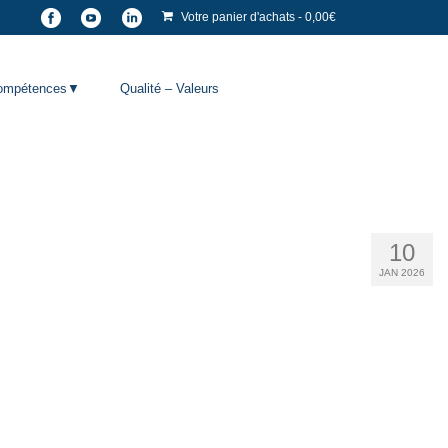
Votre panier d'achats
-
0,00
€
 Compétences▼
Qualité – Valeurs
10
JAN 2026