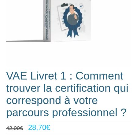
VAE Livret 1 : Comment
trouver la certification qui
correspond à votre
parcours professionnel ?
Le
Le
28,70
€
42,00
€
prix
prix