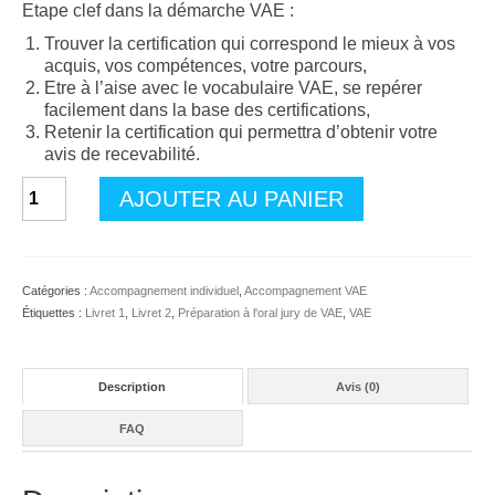
initial
actuel
Etape clef dans la démarche VAE :
était :
est :
Trouver la certification qui correspond le mieux à vos
42,00€.
28,70€.
acquis, vos compétences, votre parcours,
Etre à l’aise avec le vocabulaire VAE, se repérer
facilement dans la base des certifications,
Retenir la certification qui permettra d’obtenir votre
avis de recevabilité.
quantité
AJOUTER AU PANIER
de
VAE
Livret
1
Catégories :
Accompagnement individuel
,
Accompagnement VAE
:
Étiquettes :
Livret 1
,
Livret 2
,
Préparation à l'oral jury de VAE
,
VAE
Comment
trouver
la
certification
Description
Avis (0)
qui
correspond
FAQ
à
votre