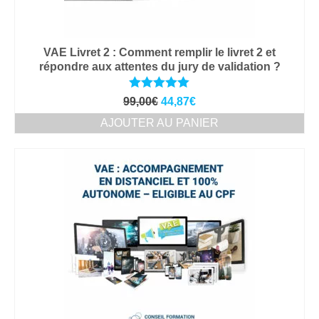
VAE Livret 2 : Comment remplir le livret 2 et
répondre aux attentes du jury de validation ?
Note
5.00
Le
Le
99,00
€
44,87
€
sur 5
prix
prix
AJOUTER AU PANIER
initial
actuel
était :
est :
99,00€.
44,87€.