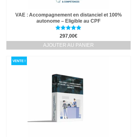
VAE : Accompagnement en distanciel et 100%
autonome – Eligible au CPF
Note
5.00
297,00
€
sur 5
AJOUTER AU PANIER
VENTE !