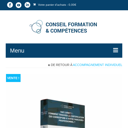
Votre panier d'achats
-
0,00
€
Menu
DE RETOUR À
ACCOMPAGNEMENT INDIVIDUEL
Formations▼
Boutique en ligne▼
VENTE !
V.A.E – Bilan de Compétences▼
Qualité – Valeurs
MON COMPTE▼
Blog