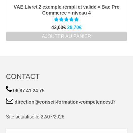
VAE Livret 2 exemple rempli et validé « Bac Pro
Commerce » niveau 4
Note
5.00
Le
Le
42,00
€
28,70
€
sur 5
prix
prix
AJOUTER AU PANIER
initial
actuel
était :
est :
42,00€.
28,70€.
CONTACT
06 87 41 24 75
direction@conseil-formation-competences.fr
Site actualisé le 22/07/2026