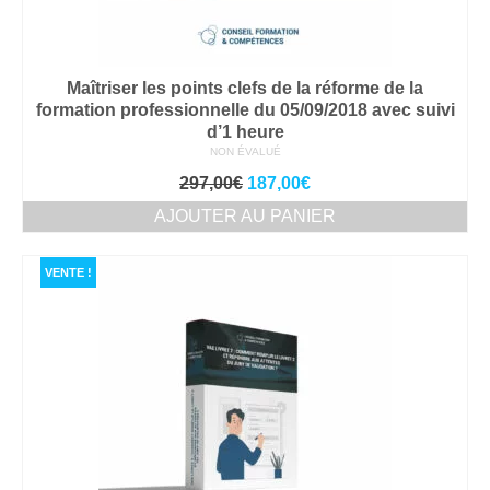
Maîtriser les points clefs de la réforme de la
formation professionnelle du 05/09/2018 avec suivi
d’1 heure
NON ÉVALUÉ
Le
Le
297,00
€
187,00
€
prix
prix
AJOUTER AU PANIER
initial
actuel
était :
est :
297,00€.
187,00€.
VENTE !